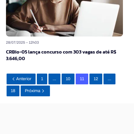
28/07/2025 – 12h03
CRBio-05 lança concurso com 303 vagas de até R$
3.646,00
Anterior
1
…
10
11
12
…
18
Próxima