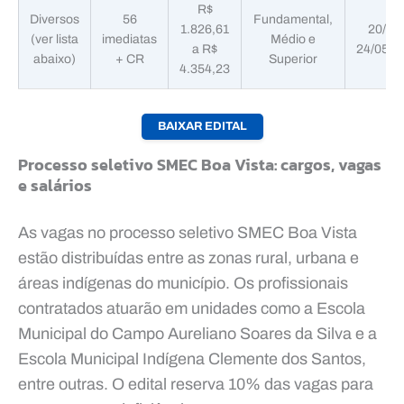
R$
Diversos
56
Fundamental,
1.826,61
20/05 
(ver lista
imediatas
Médio e
a R$
24/05/2
abaixo)
+ CR
Superior
4.354,23
BAIXAR EDITAL
Processo seletivo SMEC Boa Vista: cargos, vagas
e salários
As vagas no processo seletivo SMEC Boa Vista
estão distribuídas entre as zonas rural, urbana e
áreas indígenas do município. Os profissionais
contratados atuarão em unidades como a Escola
Municipal do Campo Aureliano Soares da Silva e a
Escola Municipal Indígena Clemente dos Santos,
entre outras. O edital reserva 10% das vagas para