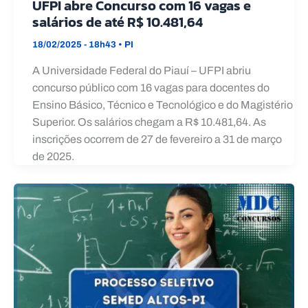
UFPI abre Concurso com 16 vagas e
salários de até R$ 10.481,64
18/02/2025 - 18h43
•
PI
A Universidade Federal do Piauí – UFPI abriu
concurso público com 16 vagas para docentes do
Ensino Básico, Técnico e Tecnológico e do Magistério
Superior. Os salários chegam a R$ 10.481,64. As
inscrições ocorrem de 27 de fevereiro a 31 de março
de 2025.